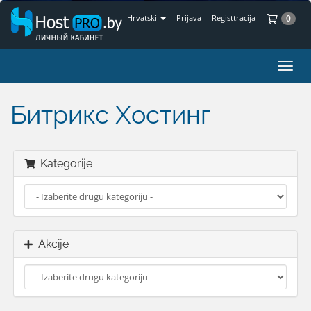
Koš
Hrvatski
Prijava
Registtracija
0
Preba
navig
Битрикс Хостинг
Kategorije
Akcije