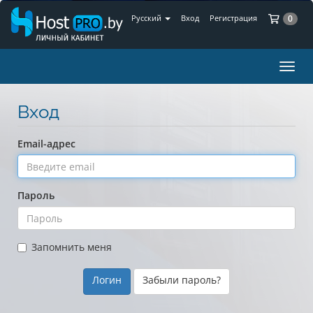
Ко
Русский
Вход
Регистрация
0
Пере
нави
Вход
Email-адрес
Пароль
Запомнить меня
Забыли пароль?