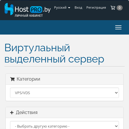
Ко
Русский
Вход
Регистрация
0
Пере
нави
Виртулаьный
выделенный сервер
Категории
Действия