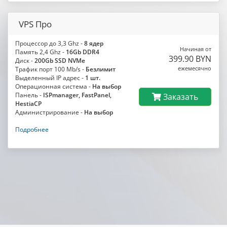
VPS Про
Процессор до 3,3 Ghz -
8 ядер
Начиная от
Память 2,4 Ghz -
16Gb DDR4
399.90 BYN
Диск -
200Gb SSD NVMe
ежемесячно
Трафик порт 100 Mb/s -
Безлимит
Выделенный IP адрес -
1 шт.
Операционная система -
На выбор
Панель -
ISPmanager, FastPanel,
Заказать
HestiaCP
Администрирование -
На выбор
Подробнее