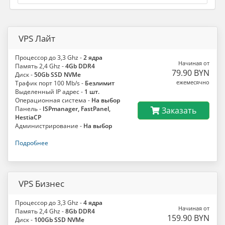
VPS Лайт
Процессор до 3,3 Ghz -
2 ядра
Начиная от
Память 2,4 Ghz -
4Gb DDR4
79.90 BYN
Диск -
50Gb SSD NVMe
ежемесячно
Трафик порт 100 Mb/s -
Безлимит
Выделенный IP адрес -
1 шт.
Операционная система -
На выбор
Панель -
ISPmanager, FastPanel,
Заказать
HestiaCP
Администрирование -
На выбор
Подробнее
VPS Бизнес
Процессор до 3,3 Ghz -
4 ядра
Начиная от
Память 2,4 Ghz -
8Gb DDR4
159.90 BYN
Диск -
100Gb SSD NVMe