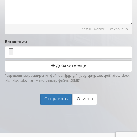
lines: 0 words: 0
сохранено
Вложения
Добавить еще
Разрешенные расширения файлов: .jpg, .gif, .jpeg, .png, .txt, .pdf, .doc, .docx,
.xls, .xlsx, .zip, .rar (Макс. размер файла: 50MB)
Отмена