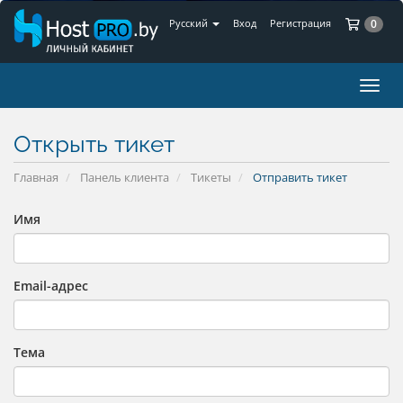
Ко
Русский
Вход
Регистрация
0
Пере
нави
Открыть тикет
Главная
Панель клиента
Тикеты
Отправить тикет
Имя
Email-адрес
Тема