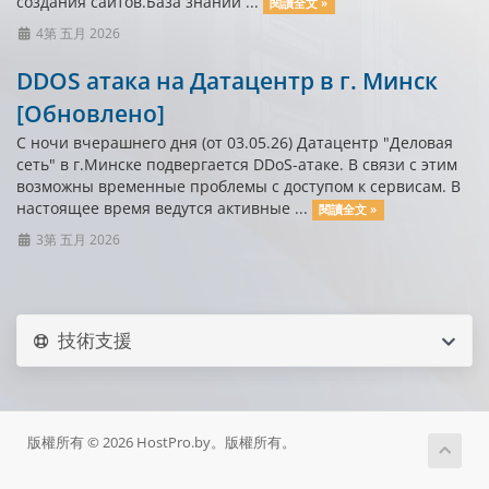
создания сайтов.База знаний ...
閱讀全文 »
4第 五月 2026
DDOS атака на Датацентр в г. Минск
[Обновлено]
С ночи вчерашнего дня (от 03.05.26) Датацентр "Деловая
сеть" в г.Минске подвергается DDoS-атаке. В связи с этим
возможны временные проблемы с доступом к сервисам. В
настоящее время ведутся активные ...
閱讀全文 »
3第 五月 2026
技術支援
版權所有 © 2026 HostPro.by。版權所有。