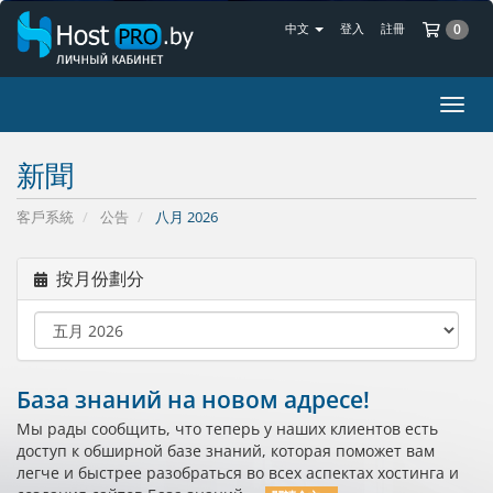
購
中文
登入
註冊
0
切
換
導
新聞
覽
客戶系統
公告
八月 2026
按月份劃分
База знаний на новом адресе!
Мы рады сообщить, что теперь у наших клиентов есть
доступ к обширной базе знаний, которая поможет вам
легче и быстрее разобраться во всех аспектах хостинга и