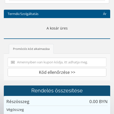
Termék/Szolgáltatás
Ár
A kosár üres
Promóciós kód alkalmazása
Kód ellenőrzése >>
Rendelés összesítése
Részösszeg
0.00 BYN
Végösszeg