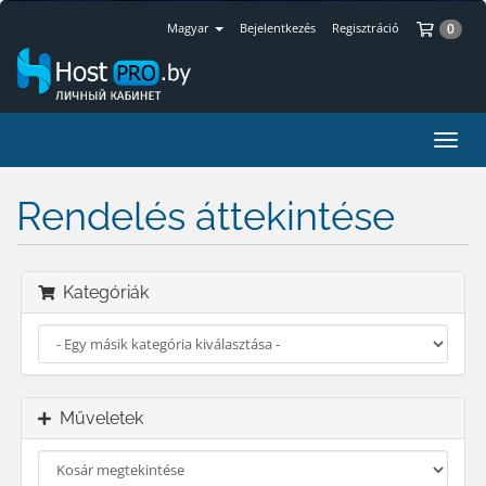
Bev
Magyar
Bejelentkezés
Regisztráció
0
Váltá
a
navig
Rendelés áttekintése
Kategóriák
Műveletek