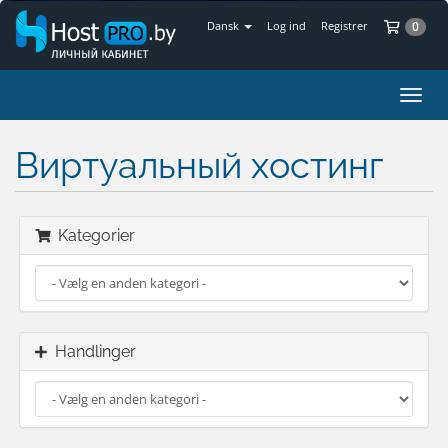
Bes
Dansk
Log ind
Registrer
0
Skift
navig
Виртуальный хостинг
Kategorier
Handlinger