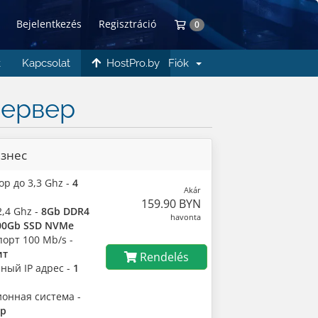
Bejelentkezés
Regisztráció
Bevásárlókosár
0
k
Kapcsolat
HostPro.by
Fiók
сервер
изнес
р до 3,3 Ghz -
4
Akár
159.90 BYN
,4 Ghz -
8Gb DDR4
havonta
00Gb SSD NVMe
орт 100 Mb/s -
ит
Rendelés
ный IP адрес -
1
онная система -
ор