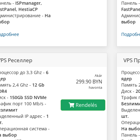
анель -
ISPmanager,
Панель 
stPanel, HestiaCP
FastPane
дминистрирование -
На
Админис
ыбор
выбор
одробнее
Подробн
VPS Реселлер
VPS П
оцессор до 3,3 Ghz -
6
Процессо
Akár
дер
ядер
299.90 BYN
мять 2,4 Ghz -
12 Gb
Память 2
havonta
DR4
Диск -
2
иск -
150Gb SSD NVMe
Трафик п
рафик порт 100 Mb/s -
Безлим
Rendelés
езлимит
Выделен
ыделенный IP адрес -
1
шт.
т.
Операци
перационная система -
На выб
а выбор
Панель 