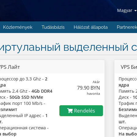
Magyar
Közlemények
Tudásbázis
Hálózat állapota
Partnere
иртулаьный выделенный 
VPS Лайт
VPS Б
оцессор до 3,3 Ghz -
2
Процессо
Akár
дра
ядра
79.90 BYN
мять 2,4 Ghz -
4Gb DDR4
Память 2
havonta
иск -
50Gb SSD NVMe
Диск -
1
рафик порт 100 Mb/s -
Трафик п
езлимит
Безлим
Rendelés
ыделенный IP адрес -
1
Выделен
т.
шт.
перационная система -
Операци
а выбор
На выб