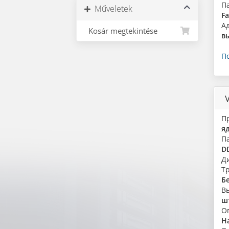
П
Műveletek
Fa
А
Kosár megtekintése
в
П
Пр
я
Па
D
Д
Т
Б
В
ш
О
Н