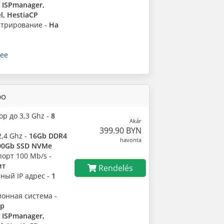
-
ISPmanager,
l, HestiaCP
трирование -
На
ее
ро
р до 3,3 Ghz -
8
Akár
399.90 BYN
,4 Ghz -
16Gb DDR4
havonta
00Gb SSD NVMe
орт 100 Mb/s -
ит
Rendelés
ный IP адрес -
1
онная система -
ор
-
ISPmanager,