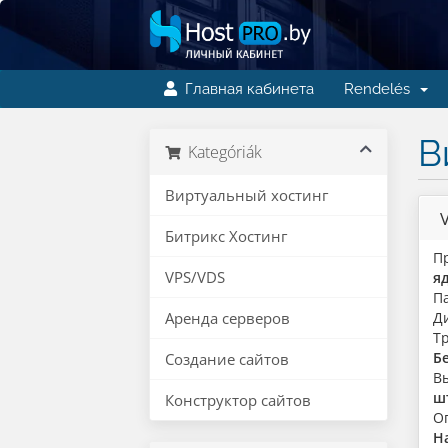
Главная кабинета
Rendelés
В
Kategóriák
Виртуальный хостинг
Битрикс Хостинг
Пр
VPS/VDS
я
Па
Аренда серверов
Д
Т
Б
Создание сайтов
В
ш
Конструктор сайтов
О
Н