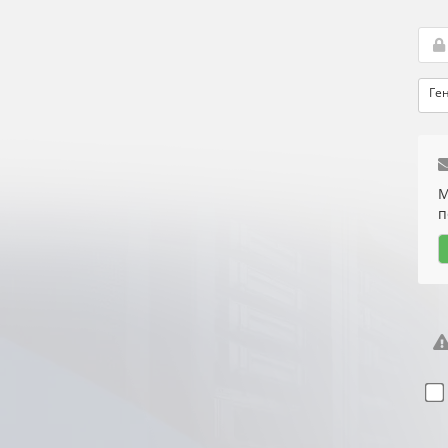
Ге
М
п