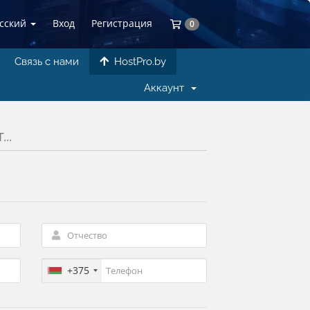
усский
Вход
Регистрация
Корзина
0
Связь с нами
HostPro.by
Аккаунт
..
+375