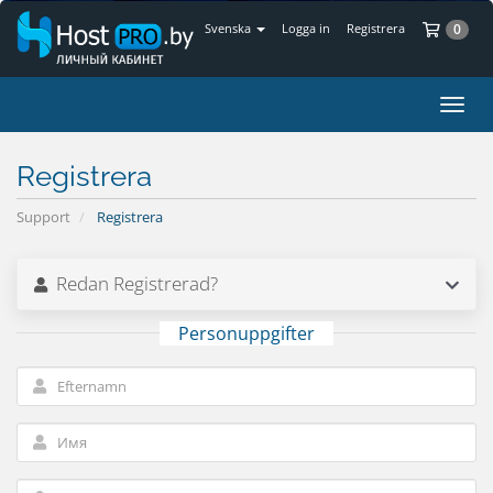
Ku
Svenska
Logga in
Registrera
0
Växla
navig
Registrera
Support
Registrera
Redan Registrerad?
Personuppgifter