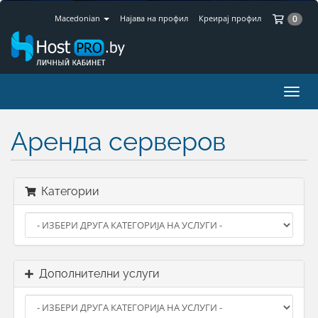
По
Macedonian
Најава на профил
Креирај профил
0
Вклу
ја
нави
Аренда серверов
Категории
Дополнителни услуги