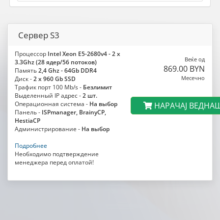
Сервер S3
Процессор
Intel Xeon E5-2680v4 - 2 x
Веќе од
3.3Ghz (28 ядер/56 потоков)
869.00 BYN
Память
2,4 Ghz - 64Gb DDR4
Месечно
Диск -
2 x 960 Gb SSD
Трафик порт 100 Mb/s -
Безлимит
Выделенный IP адрес -
2 шт.
Операционная система -
На выбор
НАРАЧАЈ ВЕДНА
Панель -
ISPmanager, BrainyCP,
HestiaCP
Администрирование -
На выбор
Подробнее
Необходимо подтверждение
менеджера перед оплатой!