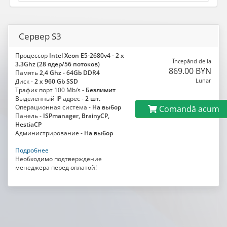
Сервер S3
Процессор
Intel Xeon E5-2680v4 - 2 x
Începănd de la
3.3Ghz (28 ядер/56 потоков)
869.00 BYN
Память
2,4 Ghz - 64Gb DDR4
Lunar
Диск -
2 x 960 Gb SSD
Трафик порт 100 Mb/s -
Безлимит
Выделенный IP адрес -
2 шт.
Операционная система -
На выбор
Comandă acum
Панель -
ISPmanager, BrainyCP,
HestiaCP
Администрирование -
На выбор
Подробнее
Необходимо подтверждение
менеджера перед оплатой!