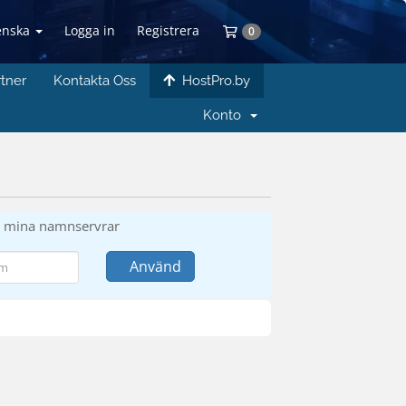
enska
Logga in
Registrera
Kundvagn
0
rtner
Kontakta Oss
HostPro.by
Konto
ra mina namnservrar
Använd