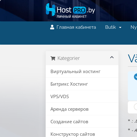
Главная кабинета
Butik
Ny
V
Kategorier
Виртуальный хостинг
Битрикс Хостинг
VPS/VDS
Аренда серверов
*
: 
Создание сайтов
*
- 
Конструктор сайтов