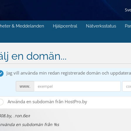
Sv
heter & Meddelanden
Hjälpcentral
Nätverksstatus
Pa
älj en domän...
Jag vill använda min redan registrerade domän och uppdate
www.
Använda en subdomän från HostPro.by
.808.by, .топ.бел
Använda en subdomän från %s