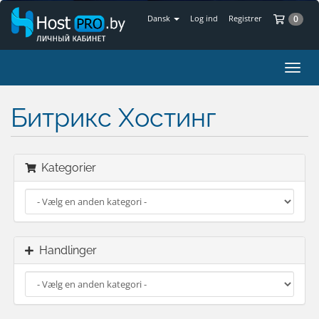
Bes
Dansk
Log ind
Registrer
0
Skift
navig
Битрикс Хостинг
Kategorier
Handlinger