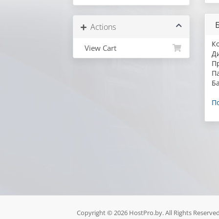
Actions
К
View Cart
Д
П
П
Б
П
Copyright © 2026 HostPro.by. All Rights Reserved