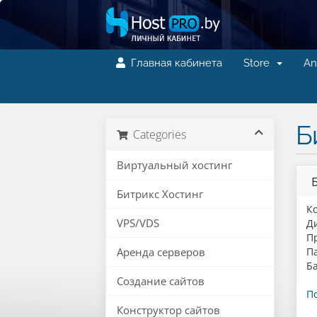
Главная кабинета
Store
An
Б
Categories
Виртуальный хостинг
Битрикс Хостинг
К
VPS/VDS
Д
П
Аренда серверов
П
Б
Создание сайтов
П
Конструктор сайтов