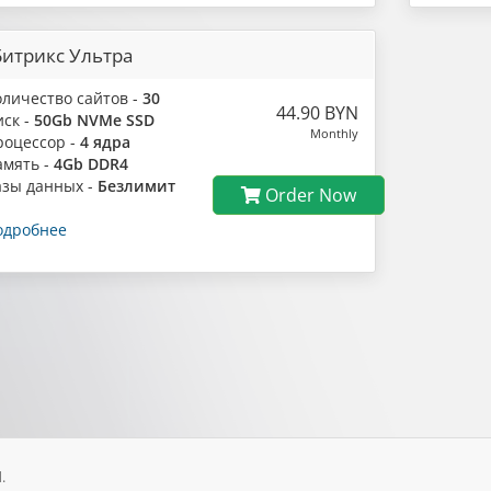
Битрикс Ультра
оличество сайтов -
30
44.90 BYN
иск -
50Gb NVMe SSD
Monthly
роцессор -
4 ядра
амять -
4Gb DDR4
азы данных -
Безлимит
Order Now
одробнее
.