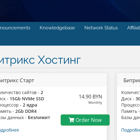
nouncements
Knowledgebase
Network Status
Affilia
итрикс Хостинг
Битрикс Старт
Битри
оличество сайтов -
2
Количес
14.90 BYN
иск -
15Gb NVMe SSD
Диск -
3
Monthly
роцессор -
2 ядра
Процесс
амять -
2Gb DDR4
Память 
азы данных -
Безлимит
Базы да
Order Now
одробнее
Подробн