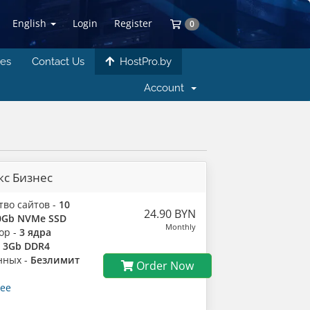
English
Login
Register
Shopping Cart
0
tes
Contact Us
HostPro.by
Account
кс Бизнес
тво сайтов -
10
24.90 BYN
0Gb NVMe SSD
Monthly
ор -
3 ядра
-
3Gb DDR4
нных -
Безлимит
Order Now
ее