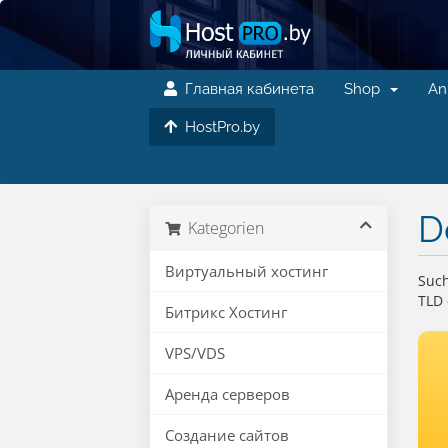
Главная кабинета
Shop
An
HostPro.by
D
Kategorien
Виртуальный хостинг
Such
TLD 
Битрикс Хостинг
VPS/VDS
Аренда серверов
Создание сайтов