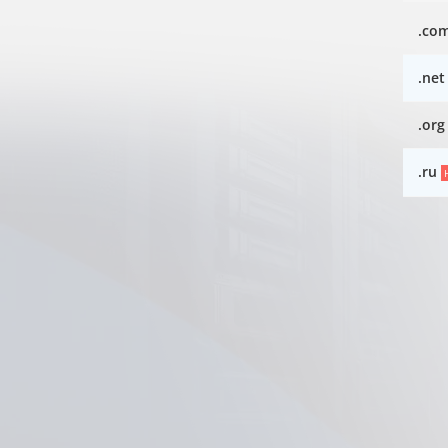
.co
.net
.org
.ru