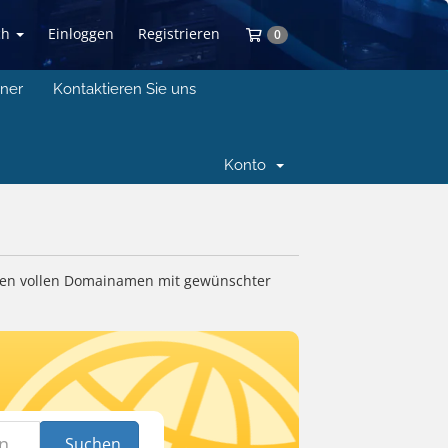
ch
Einloggen
Registrieren
Mein Warenkorb
0
tner
Kontaktieren Sie uns
Konto
inen vollen Domainamen mit gewünschter
Suchen