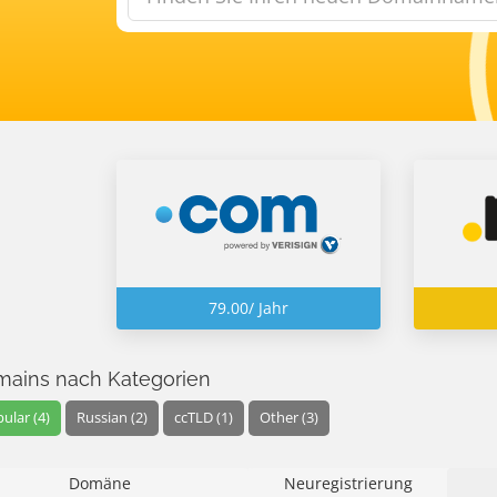
79.00/ Jahr
ains nach Kategorien
ular (4)
Russian (2)
ccTLD (1)
Other (3)
Domäne
Neuregistrierung