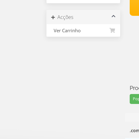
Acções
Ver Carrinho
Pro
Pop
.co