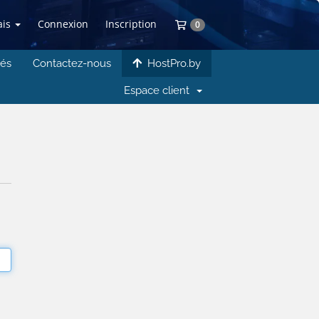
ais
Connexion
Inscription
Votre panier
0
iés
Contactez-nous
HostPro.by
Espace client