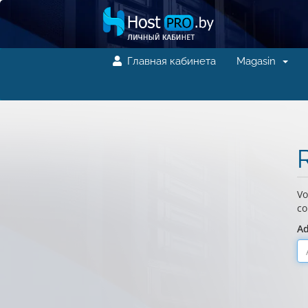
Главная кабинета
Magasin
R
Vo
co
Ad