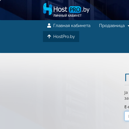
Главная кабинета
Продавница
HostPro.by
Ја
за
Е