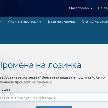
Macedonian
Најав
Акции и промоции
База на знаења
Статус на сер
Промена на лозинка
 заборавивте лозинката? Внесете ја вашата е-пошта како би го
почнале процесот на промена.
-пошта