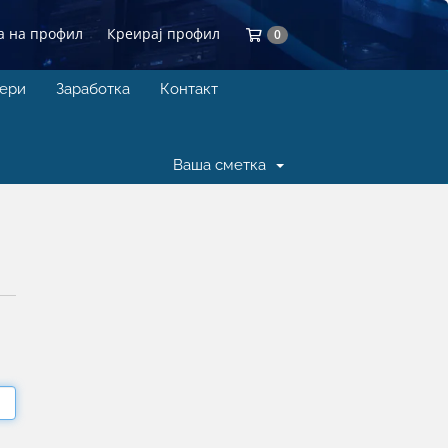
а на профил
Креирај профил
Потрошувачка кошнич
0
вери
Заработка
Контакт
Ваша сметка