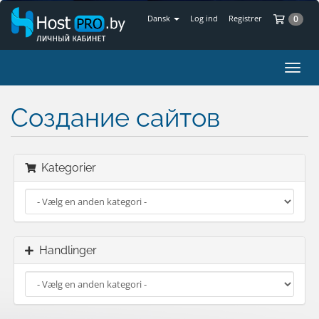
Bes
Dansk
Log ind
Registrer
0
Skift
navig
Создание сайтов
Kategorier
Handlinger